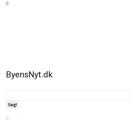
ByensNyt.dk
Søg!