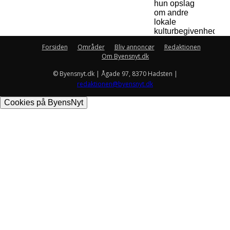
hun opslag
om andre
lokale
kulturbegivenheder.
Forsiden
Områder
Bliv annoncør
Redaktionen
Om Byensnyt.dk
© Byensnyt.dk | Ågade 97, 8370 Hadsten |
redaktionen@byensnyt.dk
Cookies på ByensNyt