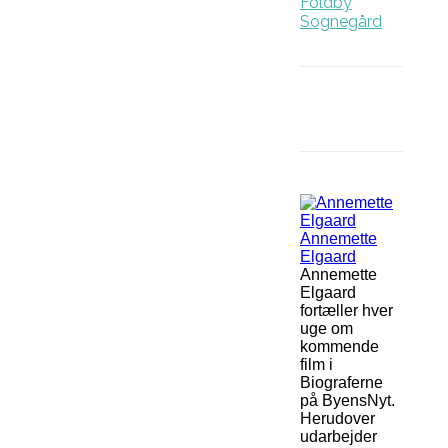
Foldby
Sognegård
Facebook
Annemette
Elgaard
Annemette
Elgaard
fortæller hver
uge om
kommende
film i
Biograferne
på ByensNyt.
Herudover
udarbejder