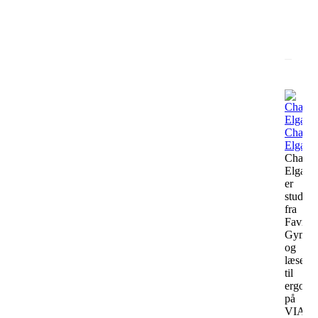
Charlot
Elgaar
Charlot
Elgaar
er
student
fra
Favrsk
Gymna
og
læser
til
ergoter
på
VIA