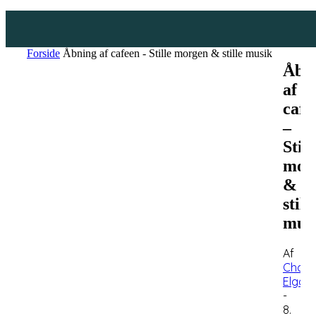
Forside
Åbning af cafeen - Stille morgen & stille musik
Åbn
af
cafe
–
Still
mor
&
still
mus
Af
Charlo
Elgaa
-
8.