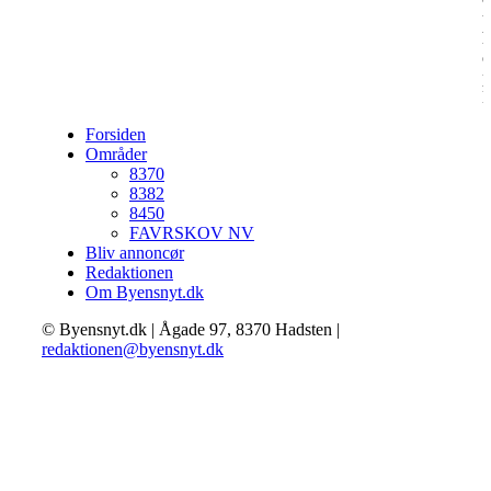
h
o
p
B
Forsiden
Områder
8370
8382
8450
FAVRSKOV NV
Bliv annoncør
Redaktionen
Om Byensnyt.dk
© Byensnyt.dk | Ågade 97, 8370 Hadsten |
redaktionen@byensnyt.dk