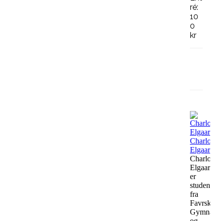
ré:
10
0
kr
Fa
Charlotte
Elgaard
Charlotte
Elgaard
er
student
fra
Favrskov
Gymnasi
og