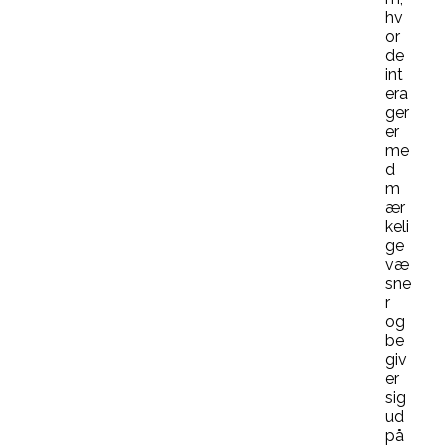
hv
or
de
int
era
ger
er
me
d
m
ær
keli
ge
væ
sne
r
og
be
giv
er
sig
ud
på