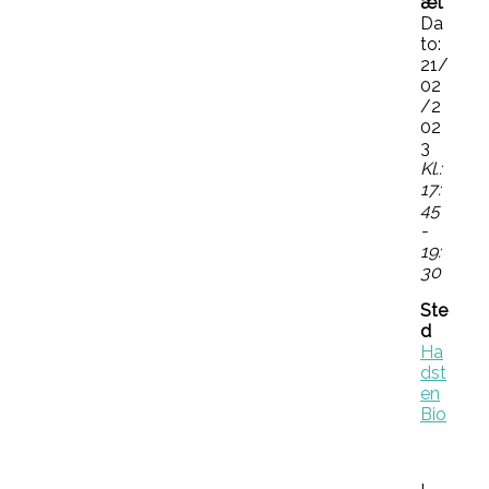
æt
Da
to:
21/
02
/2
02
3
Kl.:
17:
45
-
19:
30
Ste
d
Ha
dst
en
Bio