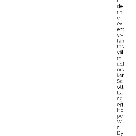
I
de
nn
e
ev
ent
yr-
fan
tas
yfil
m
udf
ors
ker
Sc
ott
La
ng
og
Ho
pe
Va
n
Dy