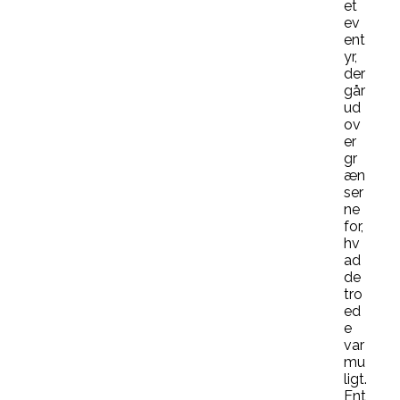
et
ev
ent
yr,
der
går
ud
ov
er
gr
æn
ser
ne
for,
hv
ad
de
tro
ed
e
var
mu
ligt.
Ent