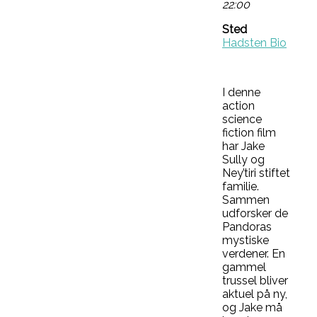
22:00
Sted
Hadsten Bio
I denne
action
science
fiction film
har Jake
Sully og
Ney’tiri stiftet
familie.
Sammen
udforsker de
Pandoras
mystiske
verdener. En
gammel
trussel bliver
aktuel på ny,
og Jake må