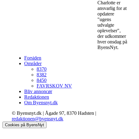
Charlotte er
ansvarlig for at
opdatere
"ugens
udvalgte
oplevelser",
der udkommer
hver onsdag på
ByensNyt.
Forsiden
Områder
8370
8382
8450
FAVRSKOV NV
Bliv annoncør
Redaktionen
Om Byensnyt.dk
© Byensnyt.dk | Ågade 97, 8370 Hadsten |
redaktionen@byensnyt.dk
Cookies på ByensNyt