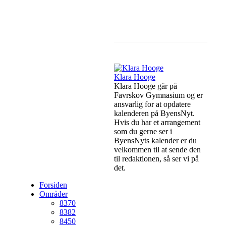
Facebook
Linkedin
Klara Hooge
Klara Hooge går på
Favrskov Gymnasium og er
ansvarlig for at opdatere
kalenderen på ByensNyt.
Hvis du har et arrangement
som du gerne ser i
ByensNyts kalender er du
velkommen til at sende den
til redaktionen, så ser vi på
det.
Forsiden
Områder
8370
8382
8450