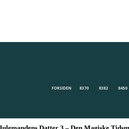
ør
Redaktionen
Om Byensnyt.dk
FORSIDEN
8370
8382
8450
 Julemandens Datter 3 – Den Magiske Tids