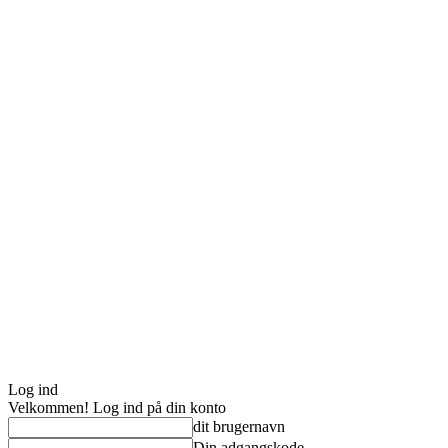
Log ind
Velkommen! Log ind på din konto
dit brugernavn
Din adgangskode