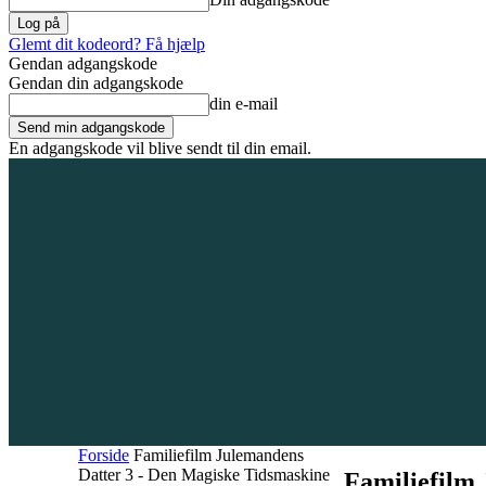
Glemt dit kodeord? Få hjælp
Gendan adgangskode
Gendan din adgangskode
din e-mail
En adgangskode vil blive sendt til din email.
10. august 2026
Tilmeld / Log ind
Forsiden
Områder
Bliv annonc
Forside
Familiefilm Julemandens
Datter 3 - Den Magiske Tidsmaskine
Familiefilm