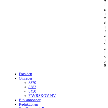
År
Ch
er
an
for
at
op
"u
ud
op
de
ud
hv
on
på
By
Forsiden
Områder
8370
8382
8450
FAVRSKOV NV
Bliv annoncør
Redaktionen