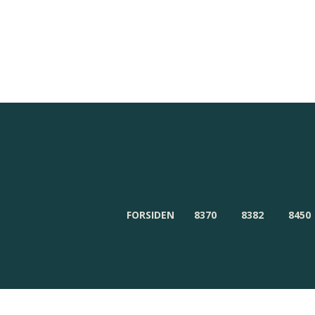
Redaktionen
Om Byensnyt.dk
FORSIDEN
8370
8382
8450