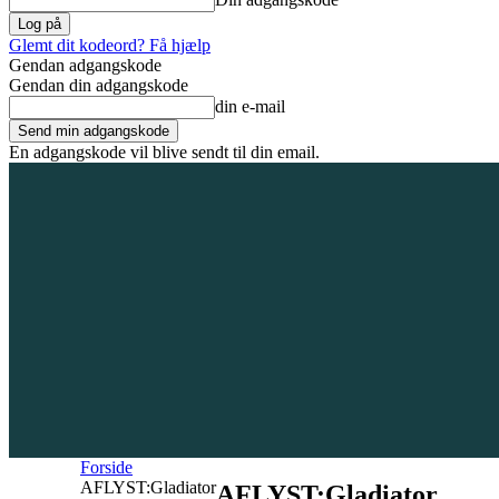
Glemt dit kodeord? Få hjælp
Gendan adgangskode
Gendan din adgangskode
din e-mail
En adgangskode vil blive sendt til din email.
6. august 2026
Tilmeld / Log ind
Forsiden
Områder
Bliv annoncør
Forside
AFLYST:Gladiator
AFLYST:Gladiator