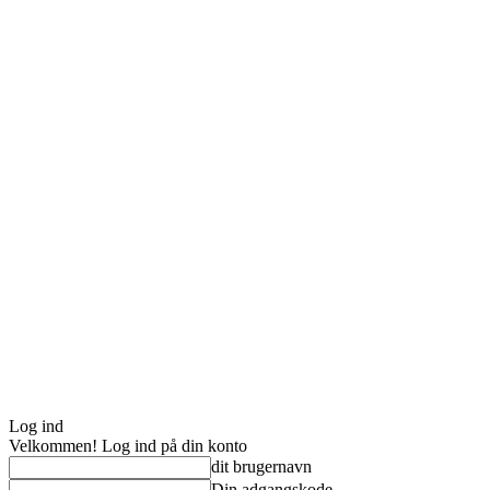
Log ind
Velkommen! Log ind på din konto
dit brugernavn
Din adgangskode