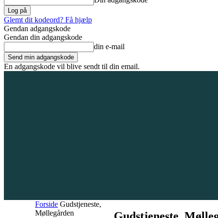
Glemt dit kodeord? Få hjælp
Gendan adgangskode
Gendan din adgangskode
din e-mail
En adgangskode vil blive sendt til din email.
7. august 2026
Tilmeld / Log ind
Forsiden
Områder
Bliv annoncør
Forside
Gudstjeneste,
Møllegården
Gudstjeneste, Mølle