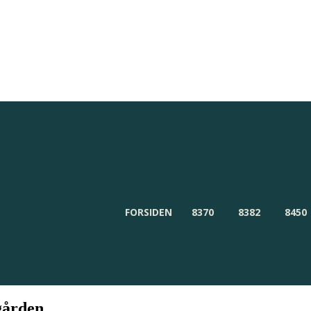
Redaktionen
Om Byensnyt.dk
FORSIDEN
8370
8382
8450
gården