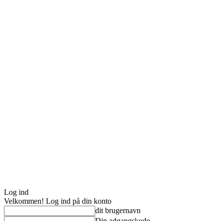
Log ind
Velkommen! Log ind på din konto
dit brugernavn
Din adgangskode