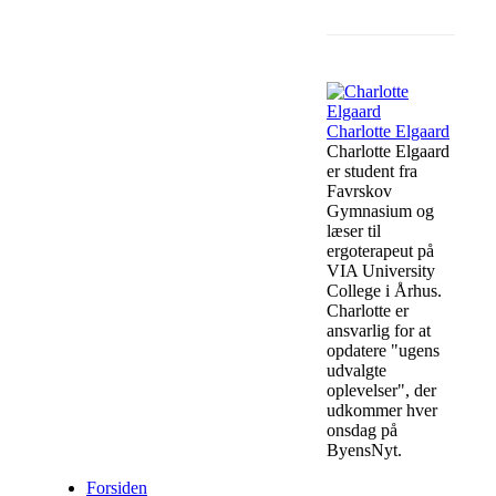
Facebook
Charlotte Elgaard
Charlotte Elgaard
er student fra
Favrskov
Gymnasium og
læser til
ergoterapeut på
VIA University
College i Århus.
Charlotte er
ansvarlig for at
opdatere "ugens
udvalgte
oplevelser", der
udkommer hver
onsdag på
ByensNyt.
Forsiden