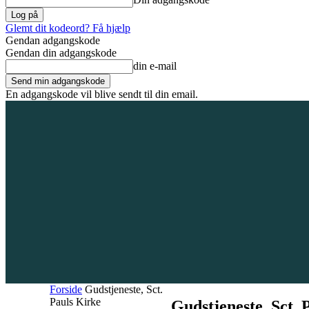
Glemt dit kodeord? Få hjælp
Gendan adgangskode
Gendan din adgangskode
din e-mail
En adgangskode vil blive sendt til din email.
8. august 2026
Tilmeld / Log ind
Forsiden
Områder
Bliv annoncør
Forside
Gudstjeneste, Sct.
Pauls Kirke
Gudstjeneste, Sct. 