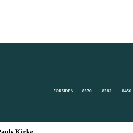
Redaktionen
Om Byensnyt.dk
FORSIDEN
8370
8382
8450
Pauls Kirke