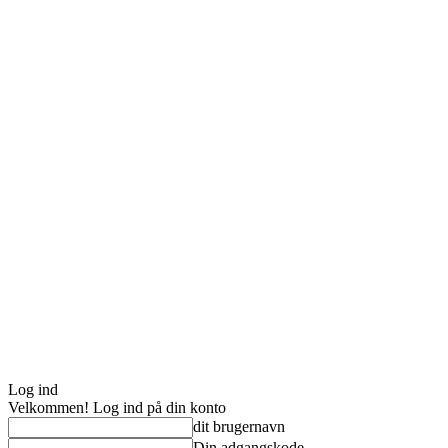
Log ind
Velkommen! Log ind på din konto
dit brugernavn
Din adgangskode