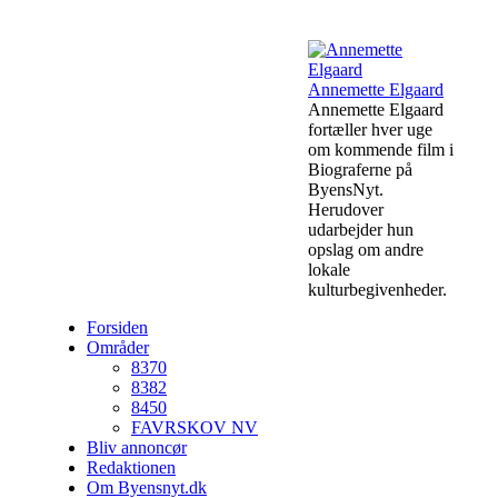
Annemette Elgaard
Annemette Elgaard
fortæller hver uge
om kommende film i
Biograferne på
ByensNyt.
Herudover
udarbejder hun
opslag om andre
lokale
kulturbegivenheder.
Forsiden
Områder
8370
8382
8450
FAVRSKOV NV
Bliv annoncør
Redaktionen
Om Byensnyt.dk