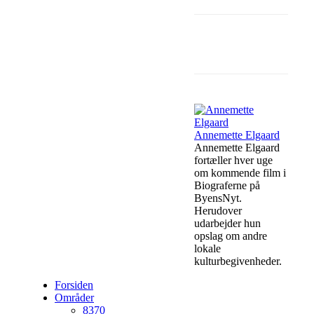
Facebook
Annemette Elgaard
Annemette Elgaard
fortæller hver uge
om kommende film i
Biograferne på
ByensNyt.
Herudover
udarbejder hun
opslag om andre
lokale
kulturbegivenheder.
Forsiden
Områder
8370