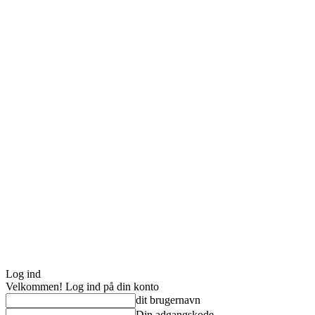
Log ind
Velkommen! Log ind på din konto
dit brugernavn
Din adgangskode