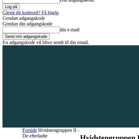
Glemt dit kodeord? Få hjælp
Gendan adgangskode
Gendan din adgangskode
din e-mail
En adgangskode vil blive sendt til din email.
8. august 2026
Tilmeld / Log ind
Forsiden
Områder
Bliv annoncør
Forside
Hvidstengruppen II -
De efterladte
Hvidstengruppen I