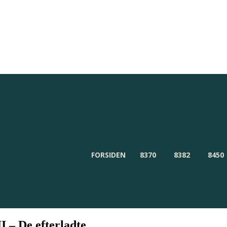
Redaktionen
Om Byensnyt.dk
FORSIDEN
8370
8382
8450
I – De efterladte