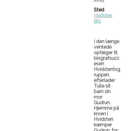
Sted
Hadsten
Bio
I den længe
ventede
opfølger til
biografsucc
esen
Hvidstentsg
ruppen,
efterlader
Tulle sit
barn sin
mor
Gudrun.
Hjemme på
kroen i
Hvidsten
kæmper
Gudrun, for