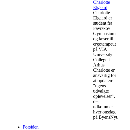
Charlotte
Elgaard
Charlotte
Elgaard er
student fra
Favrskov
Gymnasium
og læser til
ergoterapeut
på VIA
University
College i
Århus.
Charlotte er
ansvarlig for
at opdatere
"ugens
udvalgte
oplevelser",
der
udkommer
hver onsdag
på ByensNyt.
Forsiden