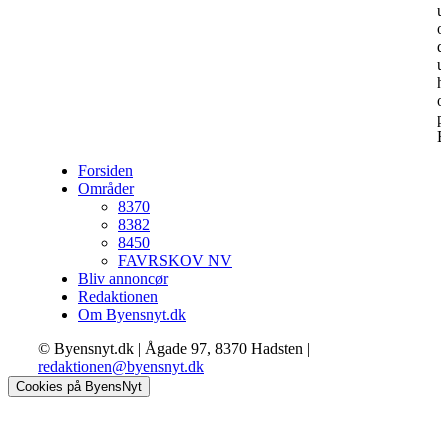
u
o
d
u
h
o
p
B
Forsiden
Områder
8370
8382
8450
FAVRSKOV NV
Bliv annoncør
Redaktionen
Om Byensnyt.dk
© Byensnyt.dk | Ågade 97, 8370 Hadsten |
redaktionen@byensnyt.dk
Cookies på ByensNyt