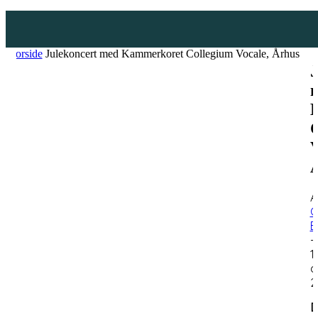
Forside
Julekoncert med Kammerkoret Collegium Vocale, Århus
J
V
A
C
E
-
1.
d
2