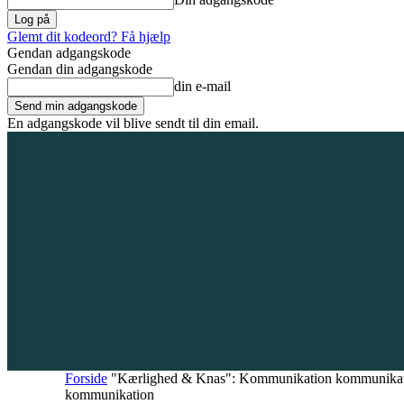
Glemt dit kodeord? Få hjælp
Gendan adgangskode
Gendan din adgangskode
din e-mail
En adgangskode vil blive sendt til din email.
6. august 2026
Tilmeld / Log ind
Forsiden
Områder
Bliv annoncør
Forside
"Kærlighed & Knas": Kommunikation kommunika
kommunikation