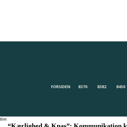
Redaktionen
Om Byensnyt.dk
FORSIDEN
8370
8382
8450
tion
“Kærlighed & Knas”: Kommunikation 