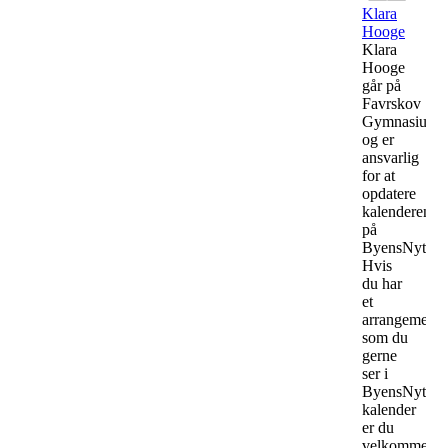
Klara
Hooge
Klara
Hooge
går på
Favrskov
Gymnasium
og er
ansvarlig
for at
opdatere
kalenderen
på
ByensNyt.
Hvis
du har
et
arrangement
som du
gerne
ser i
ByensNyts
kalender
er du
velkommen