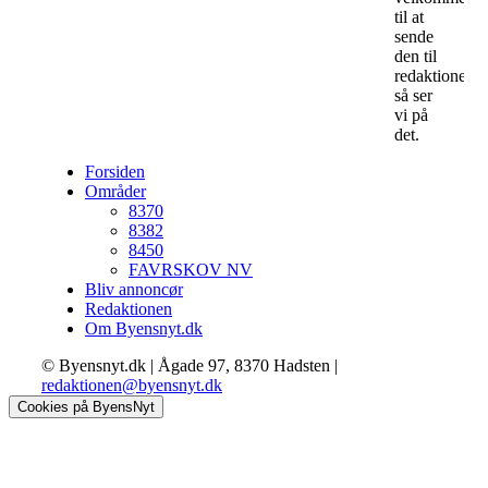
til at
sende
den til
redaktionen,
så ser
vi på
det.
Forsiden
Områder
8370
8382
8450
FAVRSKOV NV
Bliv annoncør
Redaktionen
Om Byensnyt.dk
© Byensnyt.dk | Ågade 97, 8370 Hadsten |
redaktionen@byensnyt.dk
Cookies på ByensNyt