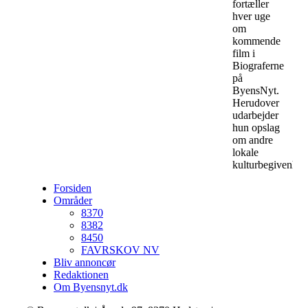
fortæller
hver uge
om
kommende
film i
Biograferne
på
ByensNyt.
Herudover
udarbejder
hun opslag
om andre
lokale
kulturbegivenhed
Forsiden
Områder
8370
8382
8450
FAVRSKOV NV
Bliv annoncør
Redaktionen
Om Byensnyt.dk