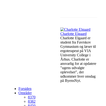
Facebook
Lin
Charlotte Elgaard
Charlotte Elgaard er
student fra Favrskov
Gymnasium og læser til
ergoterapeut på VIA
University College i
Århus. Charlotte er
ansvarlig for at opdatere
"ugens udvalgte
oplevelser", der
udkommer hver onsdag
på ByensNyt.
Forsiden
Områder
8370
8382
8450