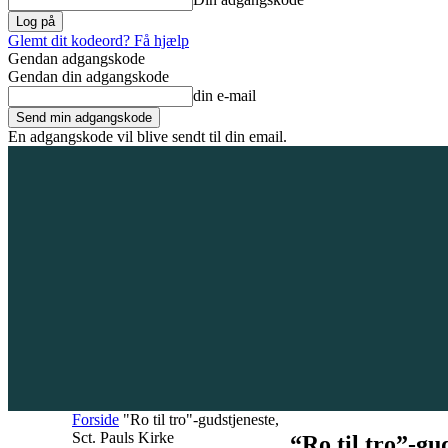
Glemt dit kodeord? Få hjælp
Gendan adgangskode
Gendan din adgangskode
din e-mail
En adgangskode vil blive sendt til din email.
8. august 2026
Tilmeld / Log ind
Forsiden
Områder
Bliv annoncør
Forside
"Ro til tro"-gudstjeneste,
Sct. Pauls Kirke
“Ro til tro”-gu