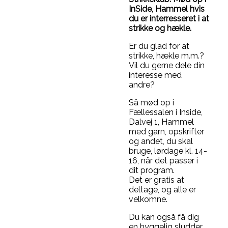
InSide, Hammel hvis
du er interresseret i at
strikke og hækle.
Er du glad for at
strikke, hækle m.m.?
Vil du gerne dele din
interesse med
andre?
Så mød op i
Fællessalen i Inside,
Dalvej 1, Hammel
med garn, opskrifter
og andet, du skal
bruge, lørdage kl. 14-
16, når det passer i
dit program.
Det er gratis at
deltage, og alle er
velkomne.
Du kan også få dig
en hyggelig sludder