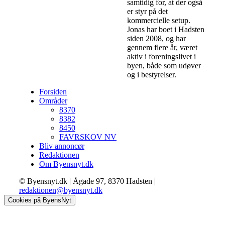
samtidig for, at der også
er styr på det
kommercielle setup.
Jonas har boet i Hadsten
siden 2008, og har
gennem flere år, været
aktiv i foreningslivet i
byen, både som udøver
og i bestyrelser.
Forsiden
Områder
8370
8382
8450
FAVRSKOV NV
Bliv annoncør
Redaktionen
Om Byensnyt.dk
© Byensnyt.dk | Ågade 97, 8370 Hadsten |
redaktionen@byensnyt.dk
Cookies på ByensNyt