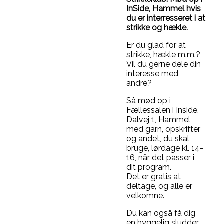
InSide, Hammel hvis
du er interresseret i at
strikke og hækle.
Er du glad for at
strikke, hækle m.m.?
Vil du gerne dele din
interesse med
andre?
Så mød op i
Fællessalen i Inside,
Dalvej 1, Hammel
med garn, opskrifter
og andet, du skal
bruge, lørdage kl. 14-
16, når det passer i
dit program.
Det er gratis at
deltage, og alle er
velkomne.
Du kan også få dig
en hyggelig sludder