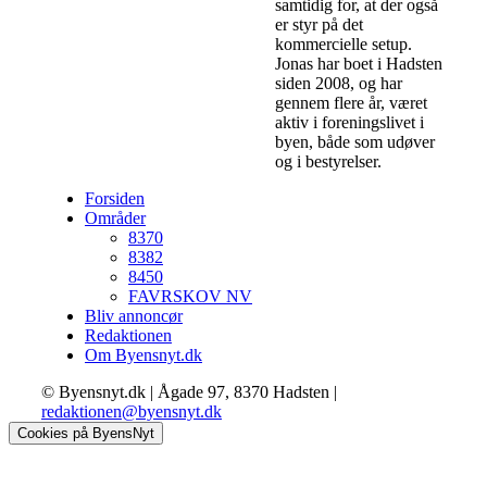
samtidig for, at der også
er styr på det
kommercielle setup.
Jonas har boet i Hadsten
siden 2008, og har
gennem flere år, været
aktiv i foreningslivet i
byen, både som udøver
og i bestyrelser.
Forsiden
Områder
8370
8382
8450
FAVRSKOV NV
Bliv annoncør
Redaktionen
Om Byensnyt.dk
© Byensnyt.dk | Ågade 97, 8370 Hadsten |
redaktionen@byensnyt.dk
Cookies på ByensNyt