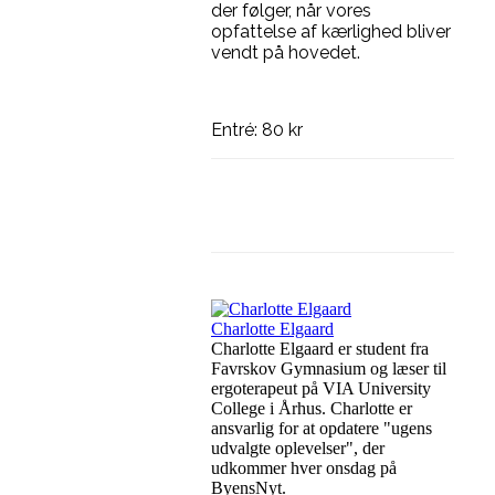
der følger, når vores
opfattelse af kærlighed bliver
vendt på hovedet.
Entré: 80 kr
Facebook
Linkedin
Charlotte Elgaard
Charlotte Elgaard er student fra
Favrskov Gymnasium og læser til
ergoterapeut på VIA University
College i Århus. Charlotte er
ansvarlig for at opdatere "ugens
udvalgte oplevelser", der
udkommer hver onsdag på
ByensNyt.