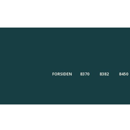
Redaktionen
Om Byensnyt.dk
FORSIDEN
8370
8382
8450