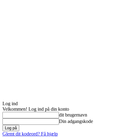
Log ind
Velkommen! Log ind på din konto
dit brugernavn
Din adgangskode
Glemt dit kodeord? Få hjælp