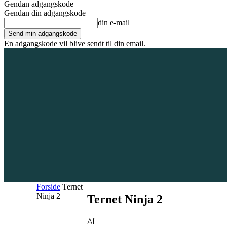
Gendan adgangskode
Gendan din adgangskode
din e-mail
En adgangskode vil blive sendt til din email.
6. august 2026
Tilmeld / Log ind
Forsiden
Områder
Bliv annoncør
Forside
Ternet
Ninja 2
Ternet Ninja 2
Af