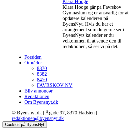
Klara Hooge
Klara Hooge går på Favrskov
Gymnasium og er ansvarlig for at
opdatere kalenderen på
ByensNyt. Hvis du har et
arrangement som du gerne ser i
ByensNyts kalender er du
velkommen til at sende den til
redaktionen, så ser vi på det.
Forsiden
Områder
8370
8382
8450
FAVRSKOV NV
Bliv annoncør
Redaktionen
Om Byensnyt.dk
© Byensnyt.dk | Ågade 97, 8370 Hadsten |
redaktionen@byensnyt.dk
Cookies på ByensNyt