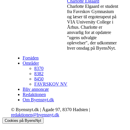
Charlotte Elgaard
Charlotte Elgaard er student
fra Favrskov Gymnasium
og læser til ergoterapeut på
VIA University College i
Århus. Charlotte er
ansvarlig for at opdatere
"ugens udvalgte
oplevelser", der udkommer
hver onsdag på ByensNyt.
Forsiden
Områder
8370
8382
8450
FAVRSKOV NV
Bliv annoncør
Redaktionen
Om Byensnyt.dk
© Byensnyt.dk | Ågade 97, 8370 Hadsten |
redaktionen@byensnyt.dk
Cookies på ByensNyt