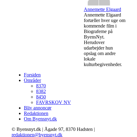
Annemette Elgaard
Annemette Elgaard
fortæller hver uge om
kommende film i
Biograferne på
ByensNyt.
Herudover
udarbejder hun
opslag om andre
lokale
kulturbegivenheder.
Forsiden
Områder
8370
8382
8450
FAVRSKOV NV
Bliv annoncør
Redaktionen
Om Byensnyt.dk
© Byensnyt.dk | Ågade 97, 8370 Hadsten |
redaktionen@byensnyt.dk