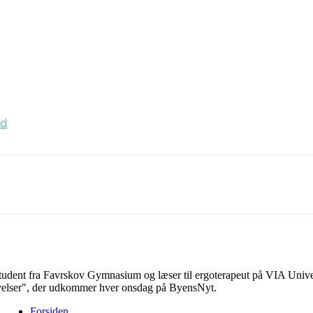
rd
Facebook
Linkedin
X
Email
student fra Favrskov Gymnasium og læser til ergoterapeut på VIA Univers
velser", der udkommer hver onsdag på ByensNyt.
Forsiden