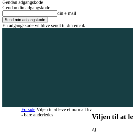
Gendan adgangskode
Gendan din adgangskode
din e-mail
En adgangskode vil blive sendt til din email.
9. august 2026
Tilmeld / Log ind
Forsiden
Områder
Bliv annoncør
Forside
Viljen til at leve et normalt liv
- bare anderledes
Viljen til at 
Af