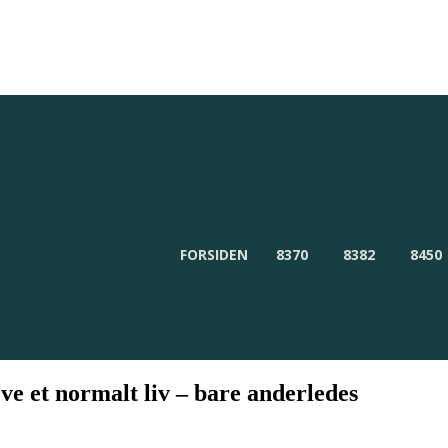
Redaktionen
Om Byensnyt.dk
FORSIDEN
8370
8382
8450
leve et normalt liv – bare anderledes