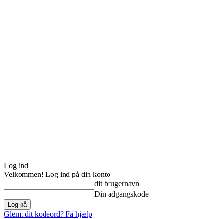
Log ind
Velkommen! Log ind på din konto
dit brugernavn
Din adgangskode
Glemt dit kodeord? Få hjælp