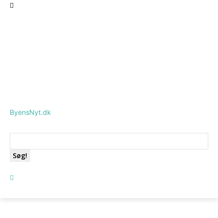
ByensNyt.dk
Søg!