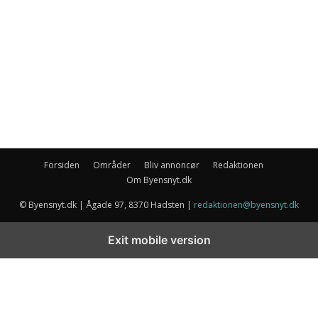
Forsiden
Områder
Bliv annoncør
Redaktionen
Om Byensnyt.dk
© Byensnyt.dk | Ågade 97, 8370 Hadsten |
redaktionen@byensnyt.dk
Exit mobile version