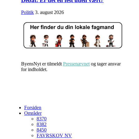
Debat: Er det en fest uden vært?
Politik
3. august 2026
ByensNyt er tilmeldt
Pressenævnet
og tager ansvar
for indholdet.
Forsiden
Områder
8370
8382
8450
FAVRSKOV NV