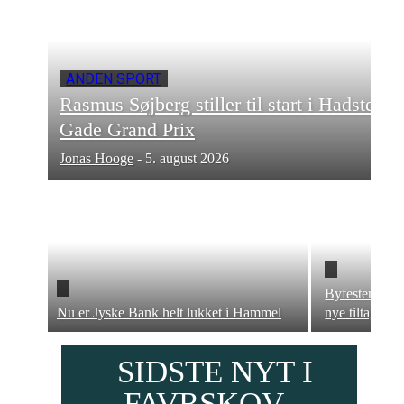
ANDEN SPORT
Rasmus Søjberg stiller til start i Hadsten
Gade Grand Prix
Jonas Hooge
-
5. august 2026
Byfesten er b
Nu er Jyske Bank helt lukket i Hammel
nye tiltag
SIDSTE NYT I
FAVRSKOV