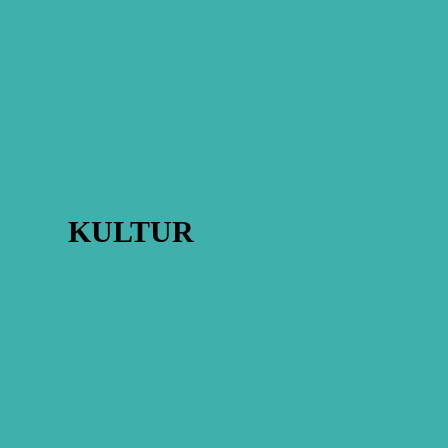
8370
Kultur & fritid i 8382
Kultur
KULTUR
Udvalgte oplevelser i Favrskov
Charlotte Elgaard
-
5. august 2026
Hadsten Sangforening starter ny sæson
i midten af august