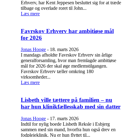
Erhverv, har Kent Jeppesen besluttet sig for at træde
tilbage og overlade roret til John...
Læs mere
Favrskov Erhverv har ambitiøse mål
for 2026
Jonas Hooge
-
18. marts 2026
I mandags afholdte Favrskov Erhverv sin årlige
generalforsamling, hvor man fremlagde ambitiøse
mål for 2026 der skal øge medlemstilgangen.
Favrskov Erhverv tæller omkring 180
virksomheder...
Læs mere
Lisbeth ville tættere på familien – nu
har hun klinikfællesskab med sin datter
Jonas Hooge
-
17. marts 2026
Indtil for nylig boede Lisbeth Reksle i Esbjerg
sammen med sin mand, hvorfra hun også drev en
fodplejeklinik. Nu er hun flyttet til...