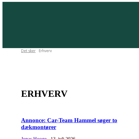
Det sker
Erhverv
Gadespejlet
Politik
Redaktørens stol
Tæt på
ERHVERV
Annonce: Car-Team Hammel søger to
dækmontører
Jonas Hooge
-
13. juli 2026