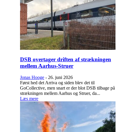
DSB overtager driften af strækningen
mellem Aarhus-Struer
Jonas Hooge
-
26. juni 2026
Først hed det Arriva og siden blev det til
GoCollective, men snart er der blot DSB tilbage på
strækningen mellem Aarhus og Struer, da...
Læs mere