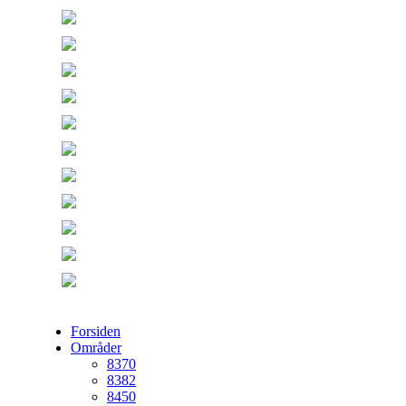
Forsiden
Områder
8370
8382
8450