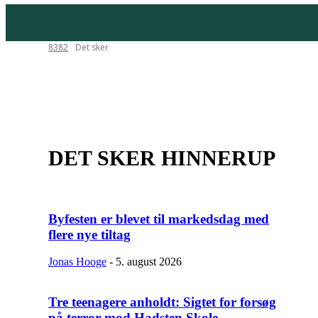
8382
Det sker
Erhverv
Gadespejlet
Politik
Redaktørens stol
Tæt på
DET SKER
HINNERUP
Byfesten er blevet til markedsdag med
flere nye tiltag
Jonas Hooge
-
5. august 2026
Tre teenagere anholdt: Sigtet for forsøg
på terror mod Hadsten Skole