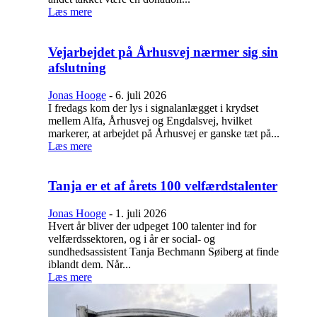
Læs mere
Vejarbejdet på Århusvej nærmer sig sin
afslutning
Jonas Hooge
-
6. juli 2026
I fredags kom der lys i signalanlægget i krydset
mellem Alfa, Århusvej og Engdalsvej, hvilket
markerer, at arbejdet på Århusvej er ganske tæt på...
Læs mere
Tanja er et af årets 100 velfærdstalenter
Jonas Hooge
-
1. juli 2026
Hvert år bliver der udpeget 100 talenter ind for
velfærdssektoren, og i år er social- og
sundhedsassistent Tanja Bechmann Søiberg at finde
iblandt dem. Når...
Læs mere