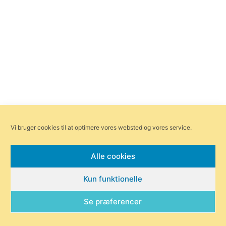
Vi bruger cookies til at optimere vores websted og vores service.
Alle cookies
Forsiden
Områder
Bliv annoncør
Redaktionen
Kun funktionelle
Om Byensnyt.dk
Se præferencer
© Byensnyt.dk | Ågade 97, 8370 Hadsten |
redaktionen@byensnyt.dk