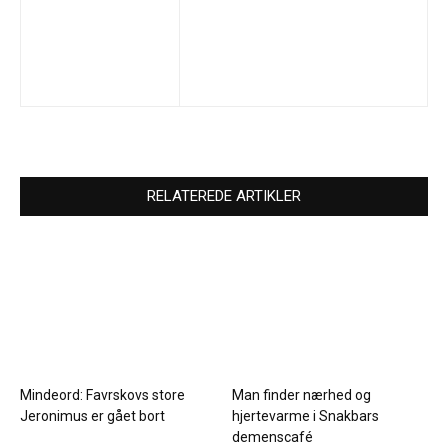
RELATEREDE ARTIKLER
Mindeord: Favrskovs store
Man finder nærhed og
Jeronimus er gået bort
hjertevarme i Snakbars
demenscafé