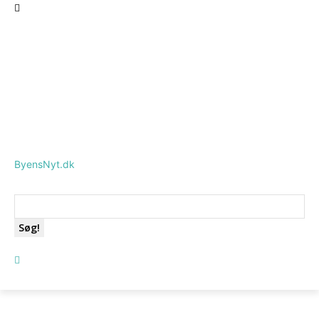
ByensNyt.dk
Søg!