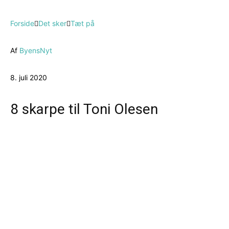
Forside
Det sker
Tæt på
Af
ByensNyt
8. juli 2020
8 skarpe til Toni Olesen