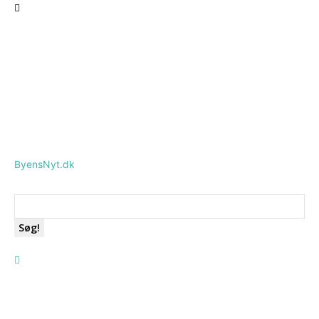
ByensNyt.dk
Søg!