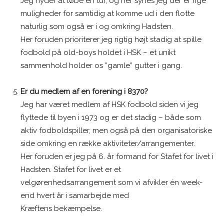
Jeg nyder at løbe en tur, og her synes jeg der er rige
muligheder for samtidig at komme ud i den flotte
naturlig som også er i og omkring Hadsten.
Her foruden prioriterer jeg rigtig højt stadig at spille
fodbold på old-boys holdet i HSK – et unikt
sammenhold holder os ”gamle” gutter i gang.
Er du medlem af en forening i 8370?
Jeg har været medlem af HSK fodbold siden vi jeg
flyttede til byen i 1973 og er det stadig – både som
aktiv fodboldspiller, men også på den organisatoriske
side omkring en række aktiviteter/arrangementer.
Her foruden er jeg på 6. år formand for Stafet for livet i
Hadsten. Stafet for livet er et
velgørenhedsarrangement som vi afvikler én week-
end hvert år i samarbejde med
Kræftens bekæmpelse.