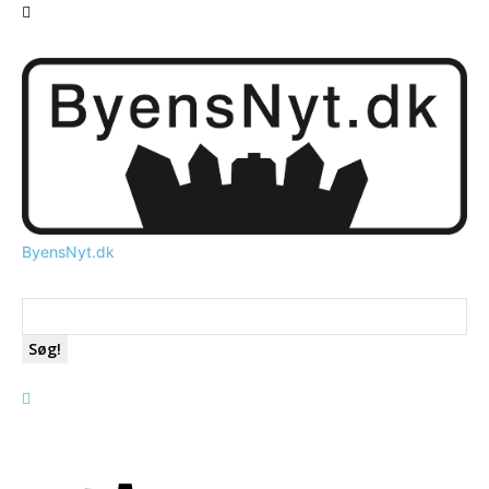
ByensNyt.dk
Søg!