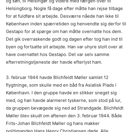
og søn, til Helsingør og videre med færgen over til
Helsingborg. Nogle få dage efter måtte han rejse tilbage
for at fuldføre sit arbejde. Desværre nåede han ikke til
København inden spærretiden og henvendte sig derfor til
Gestapo for at spørge om han måtte overnatte hos dem.
Det gik overraskende godt og dagen efter tog han ind til
byen og fortsatte sit arbejde. Han var uhyre stolt over at
have overnattet hos Gestapo. Det var selv samme
efterretningstjeneste der havde efterlyst ham.
3. februar 1944 havde Blichfeldt Møller samlet 12
flygtninge, som skulle med en båd fra Asiatisk Plads i
København. I den gruppe havde en stikker sneget sig
med, og han havde alarmeret tyskerne, som stod på lur,
da gruppen bevægede sig ned ad Strandgade. Blichfeldt
Møller blev skudt om aftenen den 3. februar 1944. Både
Frits-Johan Blichfeldt Møller og hans makker
politimanden Hans Henry Christiansen døde. Alle