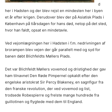
d
her i Hadsten og der blev rejst en mindesten her i byen
et år efter krigen. Derudover blev der på Asiatisk Plads i
København på tiårsdagen for hans død, netop på det sted,
hvor han faldt, opsat en mindetavle.
Ved vejomlægningen her i Hadsten i f.m. nedrivningen af
brorampen blev vejen der går parallelt med og syd for
banen døbt Blichfeldts Møllers Plads.
Det var Blichfeldt Møllers vovemod og dristighed der gav
ham tilnavnet Den Røde Pimpernel opkaldt efter den
engelske aristokrat Sir Percy Blakeney, en sagnfigur fra
den franske revolution, der ved vovemod og list,
trodsede Robespierre og frelste mange hundrede fra
guillotinen og flygtede med dem til England.