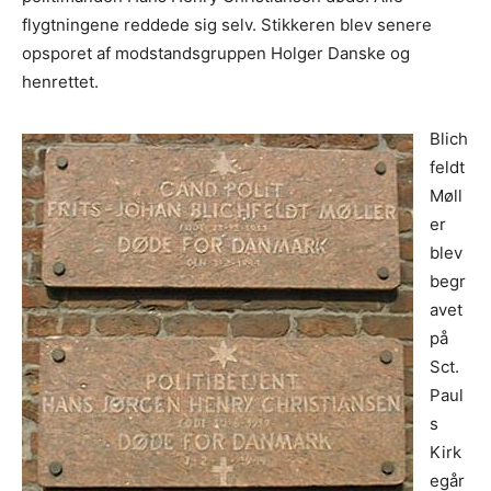
flygtningene reddede sig selv. Stikkeren blev senere
opsporet af modstandsgruppen Holger Danske og
henrettet.
Blich
feldt
Møll
er
blev
begr
avet
på
Sct.
Paul
s
Kirk
egår