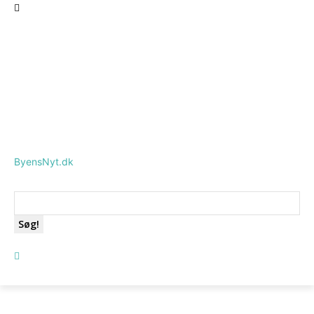
ByensNyt.dk
Søg!