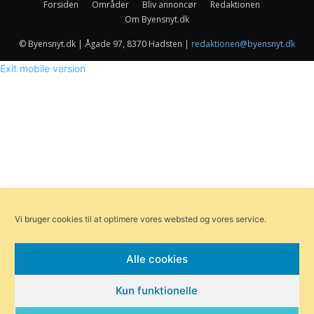
Forsiden
Områder
Bliv annoncør
Redaktionen
Om Byensnyt.dk
© Byensnyt.dk | Ågade 97, 8370 Hadsten |
redaktionen@byensnyt.dk
Exit mobile version
Vi bruger cookies til at optimere vores websted og vores service.
Alle cookies
Kun funktionelle