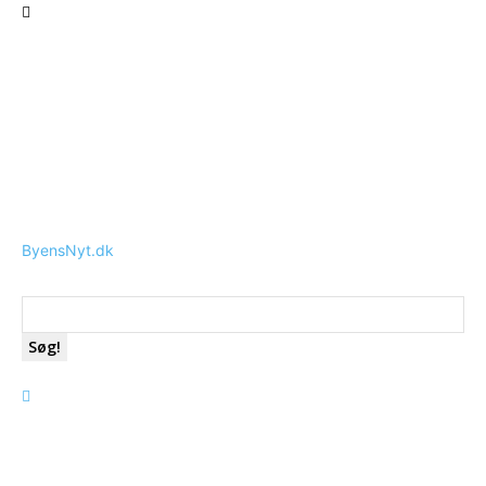
ByensNyt.dk
Søg!