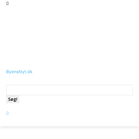
ByensNyt.dk
Søg!