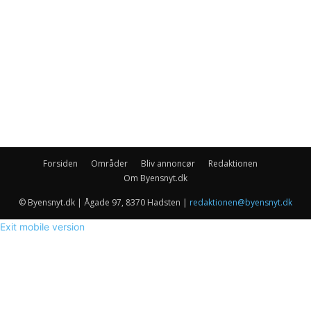
Forsiden
Områder
Bliv annoncør
Redaktionen
Om Byensnyt.dk
© Byensnyt.dk | Ågade 97, 8370 Hadsten |
redaktionen@byensnyt.dk
Exit mobile version