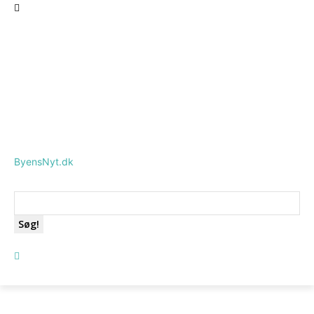
ByensNyt.dk
Søg!