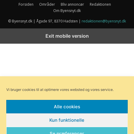
Forsiden
Områder
Bliv annoncør
Redaktionen
Om Byensnyt.dk
© Byensnyt.dk | Ågade 97, 8370 Hadsten |
redaktionen@byensnyt.dk
Exit mobile version
Vi bruger cookies til at optimere vores websted og vores service.
Alle cookies
Kun funktionelle
Se præferencer