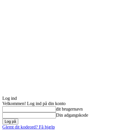
Log ind
Velkommen! Log ind på din konto
dit brugernavn
Din adgangskode
Glemt dit kodeord? Få hjælp