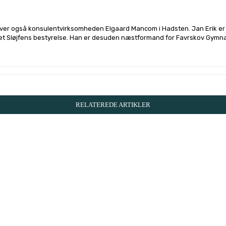
river også konsulentvirksomheden Elgaard Mancom i Hadsten. Jan Erik er a
et Sløjfens bestyrelse. Han er desuden næstformand for Favrskov Gymna
RELATEREDE ARTIKLER