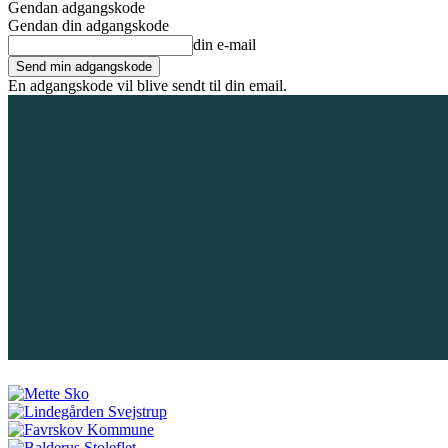
Gendan adgangskode
Gendan din adgangskode
din e-mail
En adgangskode vil blive sendt til din email.
9. august 2026
Tilmeld / Log ind
Forsiden
Områder
Bliv annoncør