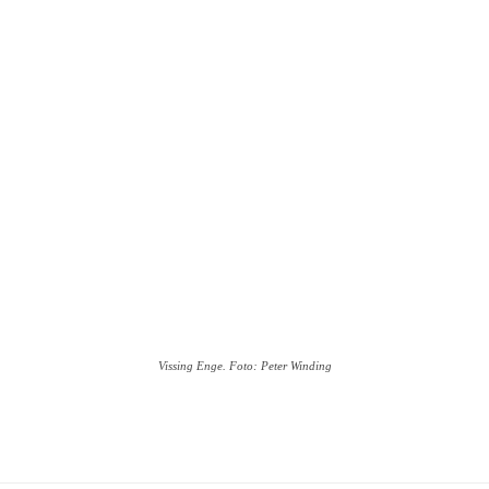
Vissing Enge. Foto: Peter Winding
l på
Facebook
Linkedin
X
Email