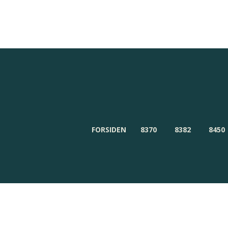
Redaktionen
Om Byensnyt.dk
FORSIDEN
8370
8382
8450