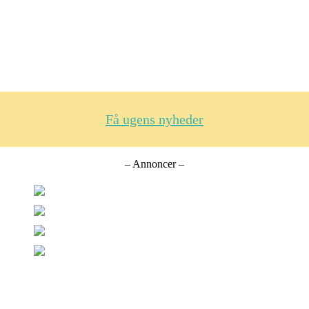
Få ugens nyheder
– Annoncer –