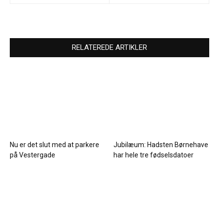
RELATEREDE ARTIKLER
Nu er det slut med at parkere
Jubilæum: Hadsten Børnehave
på Vestergade
har hele tre fødselsdatoer