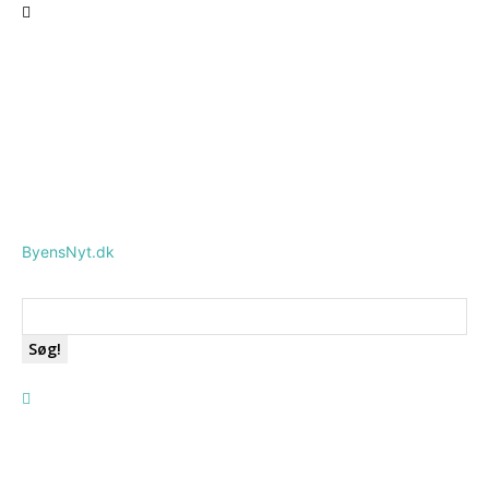
ByensNyt.dk
Søg!