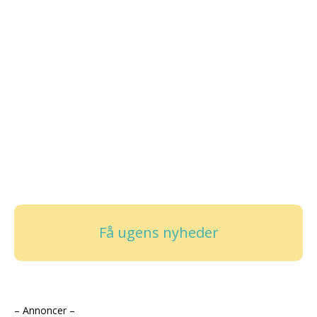
Få ugens nyheder
– Annoncer –