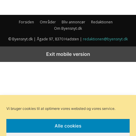
Forsiden
Områder
Bliv annoncør
Redaktionen
Om Byensnyt.dk
© Byensnyt.dk | Ågade 97, 8370 Hadsten |
redaktionen@byensnyt.dk
Exit mobile version
Vi bruger cookies til at optimere vores websted og vores service.
Alle cookies