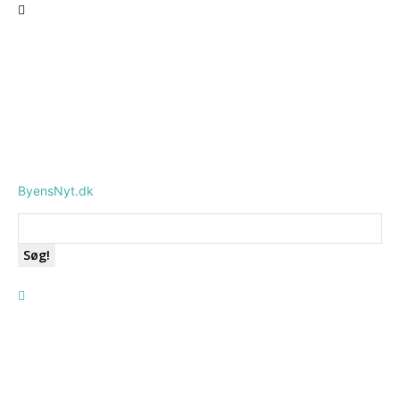
ByensNyt.dk
Søg!