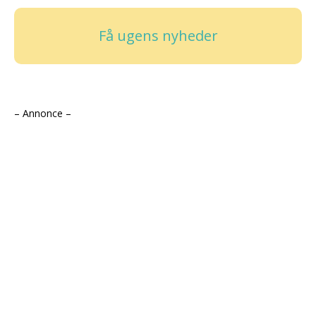
Få ugens nyheder
– Annonce –