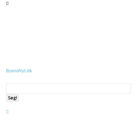
ByensNyt.dk
Søg!