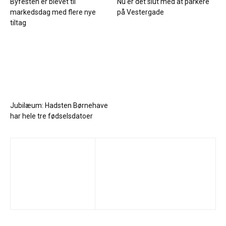
Byfesten er blevet til
Nu er det slut med at parkere
markedsdag med flere nye
på Vestergade
tiltag
Jubilæum: Hadsten Børnehave
har hele tre fødselsdatoer