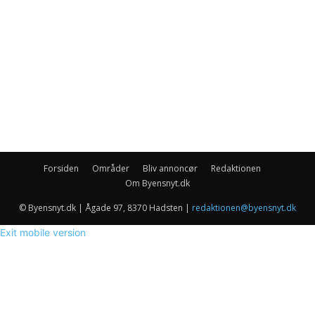
Forsiden
Områder
Bliv annoncør
Redaktionen
Om Byensnyt.dk
© Byensnyt.dk | Ågade 97, 8370 Hadsten |
redaktionen@byensnyt.dk
Exit mobile version