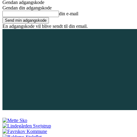
Gendan adgangskode
Gendan din adgangskode
din e-mail
En adgangskode vil blive sendt til din email.
10. august 2026
Tilmeld / Log ind
Forsiden
Områder
Bliv annonc