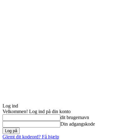
Log ind
Velkommen! Log ind på din konto
dit brugernavn
Din adgangskode
Glemt dit kodeord? Få hjælp