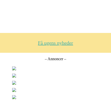
Få ugens nyheder
– Annoncer –