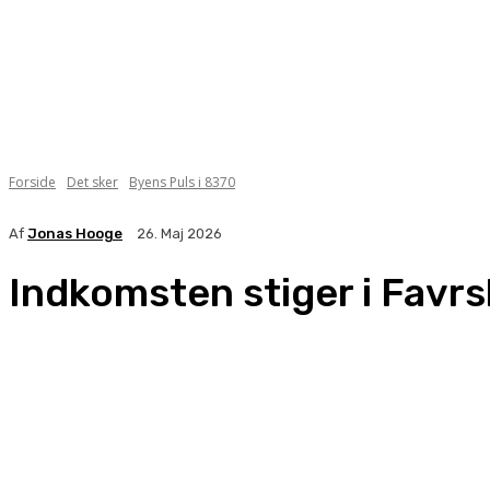
Forside
Det sker
Byens Puls i 8370
Af
Jonas Hooge
26. Maj 2026
Indkomsten stiger i Favr