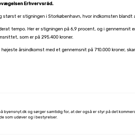
bevægelsen Erhvervsråd.
g størst er stigningen i Storkøbenhavn, hvor indkomsten bland
derat tempo. Her er stigningen på 6,9 procent, og i gennemsnit
msnittet, som er på 295.400 kroner.
 højeste årsindkomst med et gennemsnit på 710.000 kroner, ska
l på
Facebook
Linkedin
X
Email
på byensnyt.dk og sørger samtidig for, at der også er styr på det komme
både som udøver og i bestyrelser.