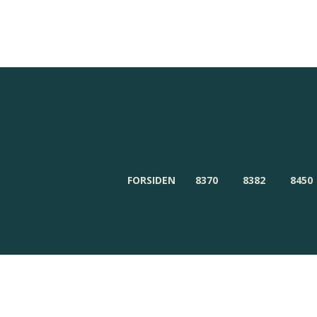
ør
Redaktionen
Om Byensnyt.dk
FORSIDEN
8370
8382
8450