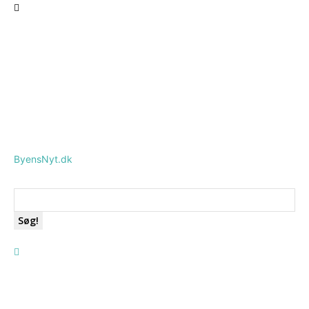
ByensNyt.dk
Søg!