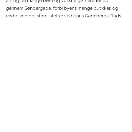
an, og de mange børn og voksne gik herefter op
gennem Søndergade, forbi byens mange butikker, og
endte ved det store juletræ ved Hans Gadebergs Plads.