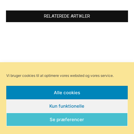
RELATEREDE ARTIKLER
Nu er det slut med at parkere
Jubilæum: Hadsten Børnehave
Vi bruger cookies til at optimere vores websted og vores service.
på Vestergade
har hele tre fødselsdatoer
Alle cookies
Kun funktionelle
Se præferencer