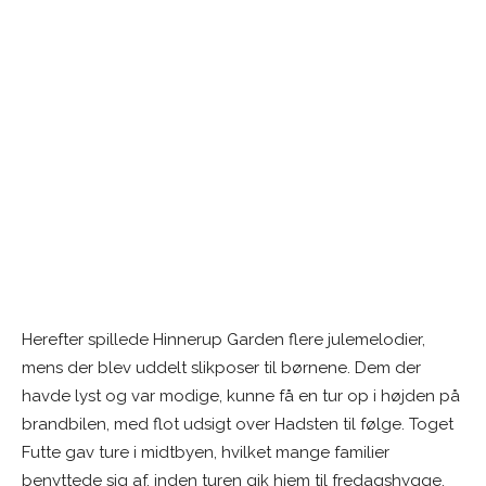
Herefter spillede Hinnerup Garden flere julemelodier,
mens der blev uddelt slikposer til børnene. Dem der
havde lyst og var modige, kunne få en tur op i højden på
brandbilen, med flot udsigt over Hadsten til følge. Toget
Futte gav ture i midtbyen, hvilket mange familier
benyttede sig af, inden turen gik hjem til fredagshygge.