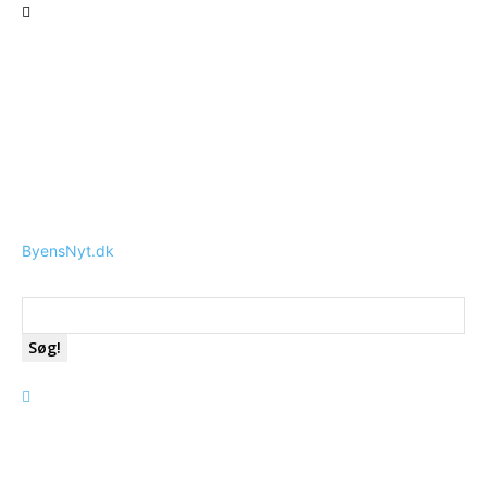
ByensNyt.dk
Søg!