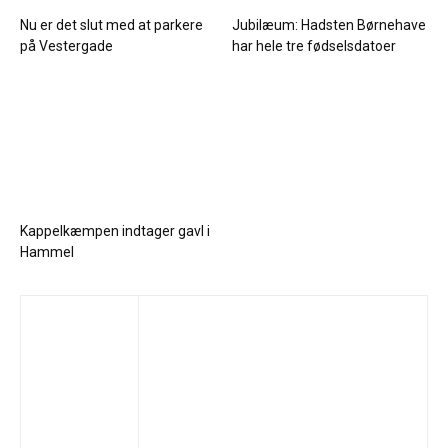
Nu er det slut med at parkere
Jubilæum: Hadsten Børnehave
på Vestergade
har hele tre fødselsdatoer
Kappelkæmpen indtager gavl i
Hammel