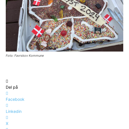
Foto: Favrskov Kommune
Del på
Facebook
Linkedin
X