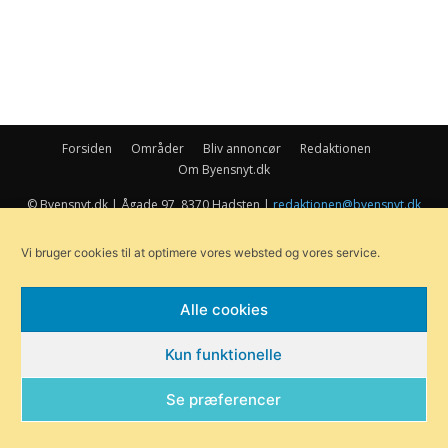
Forsiden
Områder
Bliv annoncør
Redaktionen
Om Byensnyt.dk
© Byensnyt.dk | Ågade 97, 8370 Hadsten |
redaktionen@byensnyt.dk
Exit mobile version
Vi bruger cookies til at optimere vores websted og vores service.
Alle cookies
Kun funktionelle
Se præferencer